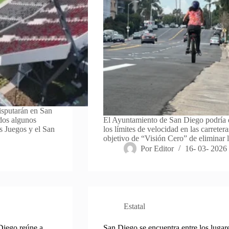
isputarán en San
dos algunos
El Ayuntamiento de San Diego podría d
s Juegos y el San
los límites de velocidad en las carreter
objetivo de “Visión Cero” de eliminar
Por
Editor
16- 03- 2026
Estatal
Diego reúne a
San Diego se encuentra entre los lugares