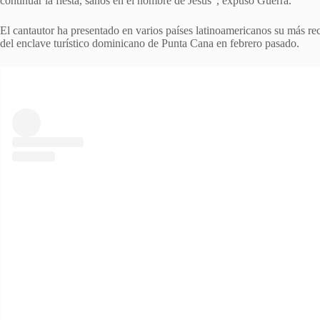
continuar la fiesta, sanos en el nombre de Jesús”, expuso Guerra.
El cantautor ha presentado en varios países latinoamericanos su más rec
del enclave turístico dominicano de Punta Cana en febrero pasado.