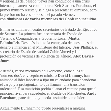
y regionales del pasado jueves han conducido a una crisis
interna que amenaza con tumbar a Keir Starmer. Por ahora, el
primer ministro resiste y se niega a presentar su dimisión, pero
la presión no ha cesado desde el pasado viernes,
con
dimisiones de varios miembros del Gobierno incluidas.
El martes dimitieron cuatro secretarios de Estado del Ejecutivo
de Starmer. La primera fue la secretaria de Estado de
Vivienda, Comunidades y Gobierno Local,
Miatta
Fahnbulleh.
Después lo hizo la encargada de cuestiones de
género e infancia en el Ministerio del Interior,
Jess Phillips
, el
secretario de Estado de sanidad Zubir Ahmed y la de
protección de victimas de violencia de género,
Alex Davies-
Jones
.
Además, varios miembros del Gobierno, entre ellos su
‘número dos’, el viceprimer ministro
David Lammy
, han
animado al líder laborista a fijar un calendario para abandonar
el cargo y a protagonizar lo que llaman “una transición
ordenada”. Esa transición podría allanar el camino para que el
principal rival para sucederle, el alcalde de Mánchester,
Andy
Burnham
, gane tiempo y pueda sustituirle como líder.
Actualmente Burnham no puede presentarse a ninguna