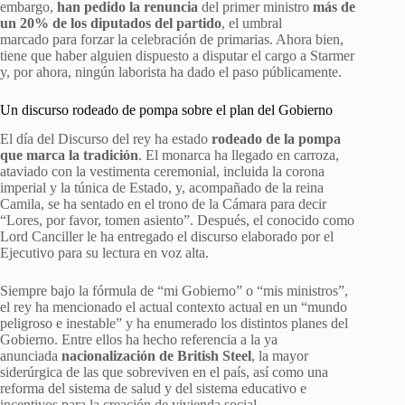
embargo,
han pedido la renuncia
del primer ministro
más de
un 20% de los diputados del partido
, el umbral
marcado para forzar la celebración de primarias. Ahora bien,
tiene que haber alguien dispuesto a disputar el cargo a Starmer
y, por ahora, ningún laborista ha dado el paso públicamente.
Un discurso rodeado de pompa sobre el plan del Gobierno
El día del Discurso del rey ha estado
rodeado de la pompa
que marca la tradición
. El monarca ha llegado en carroza,
ataviado con la vestimenta ceremonial, incluida la corona
imperial y la túnica de Estado, y, acompañado de la reina
Camila, se ha sentado en el trono de la Cámara para decir
“Lores, por favor, tomen asiento”. Después, el conocido como
Lord Canciller le ha entregado el discurso elaborado por el
Ejecutivo para su lectura en voz alta.
Siempre bajo la fórmula de “mi Gobierno” o “mis ministros”,
el rey ha mencionado el actual contexto actual en un “mundo
peligroso e inestable” y ha enumerado los distintos planes del
Gobierno. Entre ellos ha hecho referencia a la ya
anunciada
nacionalización de British Steel
, la mayor
siderúrgica de las que sobreviven en el país, así como una
reforma del sistema de salud y del sistema educativo e
incentivos para la creación de vivienda social.